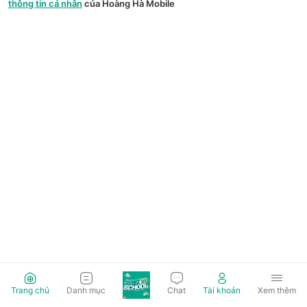
thông tin cá nhân
của Hoàng Hà Mobile
Trang chủ
Danh mục
Chat
Tài khoản
Xem thêm