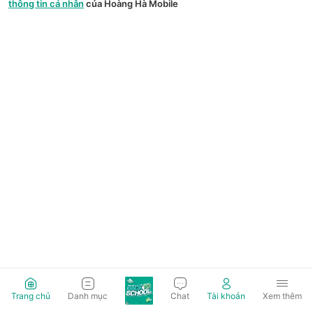
thông tin cá nhân
của Hoàng Hà Mobile
Trang chủ
Danh mục
Chat
Tài khoản
Xem thêm