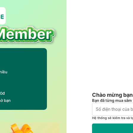
hiều
00đ
Chào mừng bạn 
Bạn đã từng mua sắm 
hờ bạn
Hệ thống sẽ kiểm tra và t