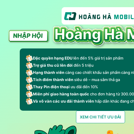
Đặc quyền hạng EDU
lên đến 5% giá trị sản phẩm
Trợ giá thu cũ lên đời
đến 5 triệu
Hạng thành viên
càng cao chiết khấu sản phẩm càng n
Tích điểm thành viên
siêu dễ – mua sắm thả ga
Thay Pin điện thoại
ưu đãi đến 10%
Miễn phí giao hàng toàn quốc
cho đơn hàng từ 300.0
Và vô vàn các ưu đãi thành viên
hấp dẫn khác đang c
XEM CHI TIẾT ƯU ĐÃI