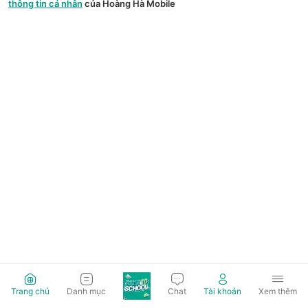
thông tin cá nhân
của Hoàng Hà Mobile
Trang chủ
Danh mục
Chat
Tài khoản
Xem thêm