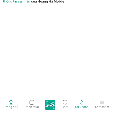
thông tin cá nhân
của Hoàng Hà Mobile
Trang chủ
Danh mục
Chat
Tài khoản
Xem thêm