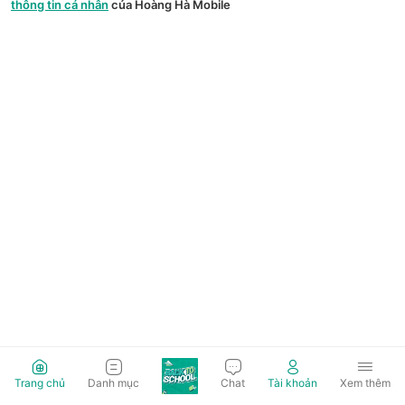
thông tin cá nhân
của Hoàng Hà Mobile
Trang chủ
Danh mục
Chat
Tài khoản
Xem thêm