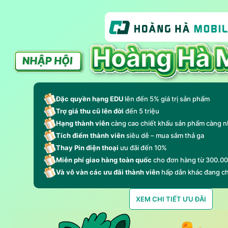
Đặc quyền hạng EDU
lên đến 5% giá trị sản phẩm
Trợ giá thu cũ lên đời
đến 5 triệu
Hạng thành viên
càng cao chiết khấu sản phẩm càng n
Tích điểm thành viên
siêu dễ – mua sắm thả ga
Thay Pin điện thoại
ưu đãi đến 10%
Miễn phí giao hàng toàn quốc
cho đơn hàng từ 300.0
Và vô vàn các ưu đãi thành viên
hấp dẫn khác đang c
XEM CHI TIẾT ƯU ĐÃI