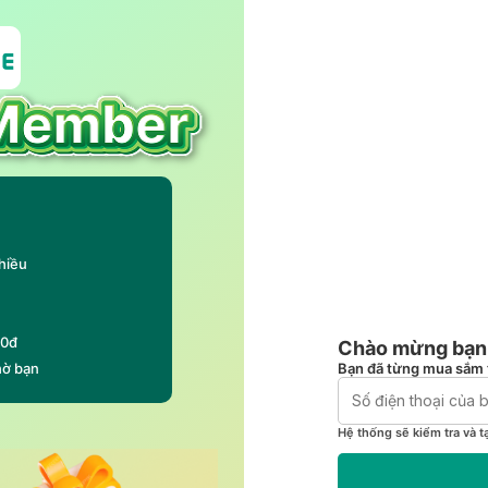
hiều
00đ
Chào mừng bạn 
Bạn đã từng mua sắm 
hờ bạn
Hệ thống sẽ kiểm tra và t