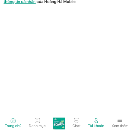
thông tin cá nhân
của Hoàng Hà Mobile
Trang chủ
Danh mục
Chat
Tài khoản
Xem thêm