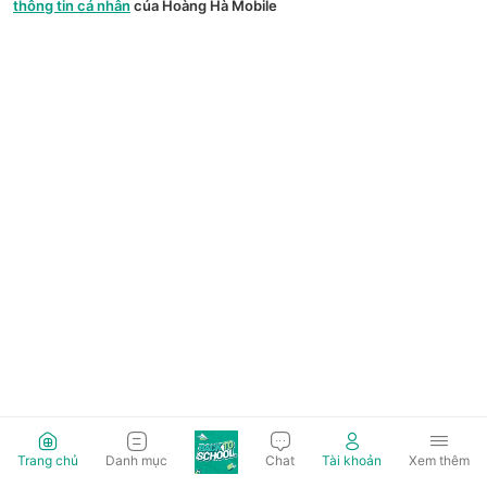
thông tin cá nhân
của Hoàng Hà Mobile
Trang chủ
Danh mục
Chat
Tài khoản
Xem thêm