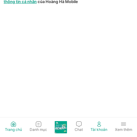
thông tin cá nhân
của Hoàng Hà Mobile
Trang chủ
Danh mục
Chat
Tài khoản
Xem thêm