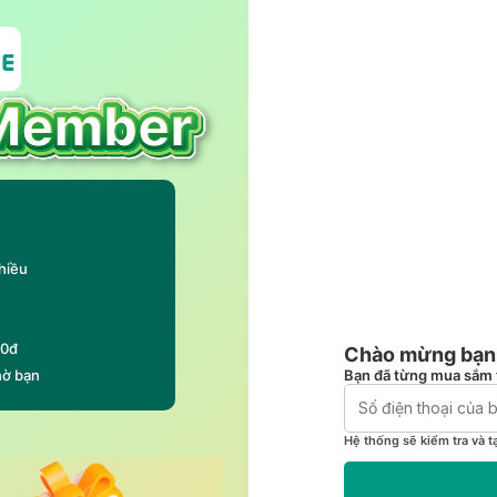
hiều
00đ
Chào mừng bạn 
Bạn đã từng mua sắm 
hờ bạn
Hệ thống sẽ kiểm tra và t