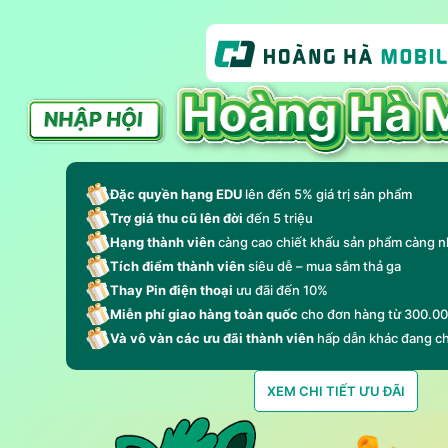
Đặc quyền hạng EDU
lên đến 5% giá trị sản phẩm
Trợ giá thu cũ lên đời
đến 5 triệu
Hạng thành viên
càng cao chiết khấu sản phẩm càng n
Tích điểm thành viên
siêu dễ – mua sắm thả ga
Thay Pin điện thoại
ưu đãi đến 10%
Miễn phí giao hàng toàn quốc
cho đơn hàng từ 300.0
Và vô vàn các ưu đãi thành viên
hấp dẫn khác đang c
XEM CHI TIẾT ƯU ĐÃI