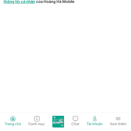
thông tin cá nhân
của Hoàng Hà Mobile
Trang chủ
Danh mục
Chat
Tài khoản
Xem thêm