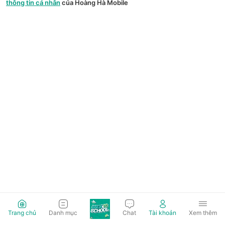
thông tin cá nhân
của Hoàng Hà Mobile
Trang chủ
Danh mục
Chat
Tài khoản
Xem thêm