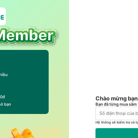
hiều
00đ
Chào mừng bạn 
Bạn đã từng mua sắm 
hờ bạn
Hệ thống sẽ kiểm tra và t