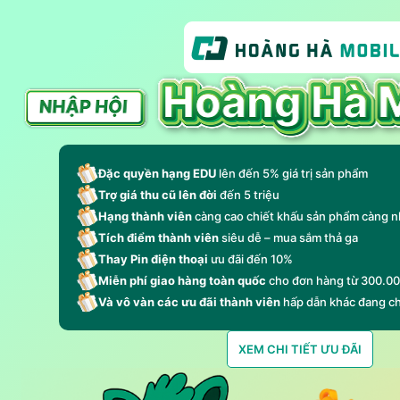
Đặc quyền hạng EDU
lên đến 5% giá trị sản phẩm
Trợ giá thu cũ lên đời
đến 5 triệu
Hạng thành viên
càng cao chiết khấu sản phẩm càng n
Tích điểm thành viên
siêu dễ – mua sắm thả ga
Thay Pin điện thoại
ưu đãi đến 10%
Miễn phí giao hàng toàn quốc
cho đơn hàng từ 300.0
Và vô vàn các ưu đãi thành viên
hấp dẫn khác đang c
XEM CHI TIẾT ƯU ĐÃI