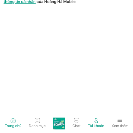
thông tin cá nhân
của Hoàng Hà Mobile
Trang chủ
Danh mục
Chat
Tài khoản
Xem thêm