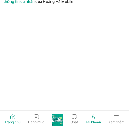
thông tin cá nhân
của Hoàng Hà Mobile
Trang chủ
Danh mục
Chat
Tài khoản
Xem thêm