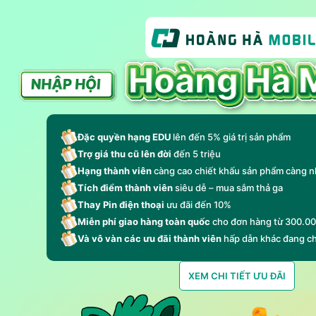
Đặc quyền hạng EDU
lên đến 5% giá trị sản phẩm
Trợ giá thu cũ lên đời
đến 5 triệu
Hạng thành viên
càng cao chiết khấu sản phẩm càng n
Tích điểm thành viên
siêu dễ – mua sắm thả ga
Thay Pin điện thoại
ưu đãi đến 10%
Miễn phí giao hàng toàn quốc
cho đơn hàng từ 300.0
Và vô vàn các ưu đãi thành viên
hấp dẫn khác đang c
XEM CHI TIẾT ƯU ĐÃI