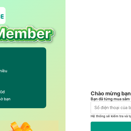
hiều
00đ
Chào mừng bạn 
Bạn đã từng mua sắm 
hờ bạn
Hệ thống sẽ kiểm tra và t