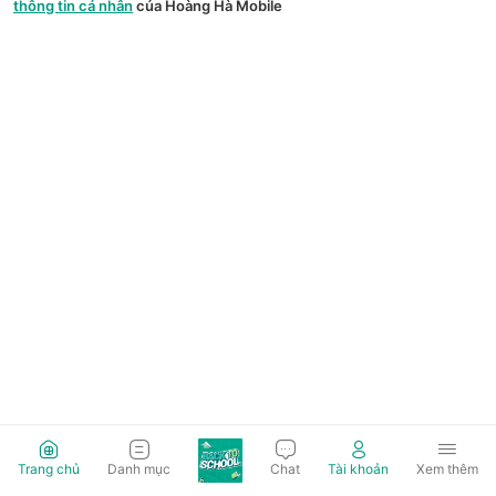
thông tin cá nhân
của Hoàng Hà Mobile
Trang chủ
Danh mục
Chat
Tài khoản
Xem thêm