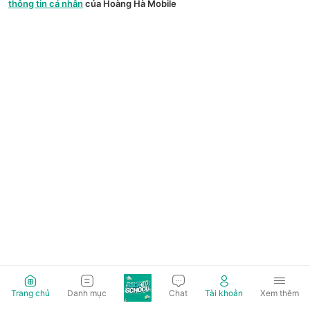
thông tin cá nhân
của Hoàng Hà Mobile
Trang chủ
Danh mục
Chat
Tài khoản
Xem thêm