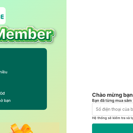
hiều
00đ
Chào mừng bạn 
Bạn đã từng mua sắm 
hờ bạn
Hệ thống sẽ kiểm tra và t