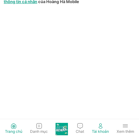
thông tin cá nhân
của Hoàng Hà Mobile
Trang chủ
Danh mục
Chat
Tài khoản
Xem thêm