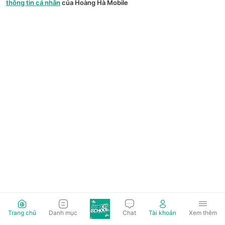
thông tin cá nhân
của Hoàng Hà Mobile
Trang chủ
Danh mục
Chat
Tài khoản
Xem thêm