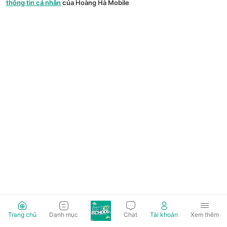
thông tin cá nhân
của Hoàng Hà Mobile
Trang chủ
Danh mục
Chat
Tài khoản
Xem thêm