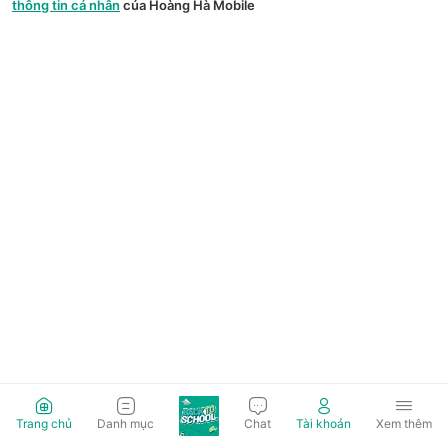
thông tin cá nhân
của Hoàng Hà Mobile
Trang chủ
Danh mục
Chat
Tài khoản
Xem thêm