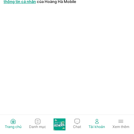
thông tin cá nhân
của Hoàng Hà Mobile
Trang chủ
Danh mục
Chat
Tài khoản
Xem thêm