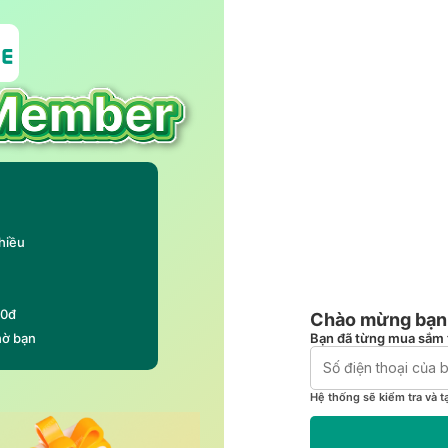
hiều
00đ
Chào mừng bạn 
Bạn đã từng mua sắm 
hờ bạn
Hệ thống sẽ kiểm tra và t