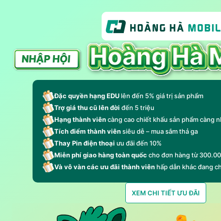
Đặc quyền hạng EDU
lên đến 5% giá trị sản phẩm
Trợ giá thu cũ lên đời
đến 5 triệu
Hạng thành viên
càng cao chiết khấu sản phẩm càng n
Tích điểm thành viên
siêu dễ – mua sắm thả ga
Thay Pin điện thoại
ưu đãi đến 10%
Miễn phí giao hàng toàn quốc
cho đơn hàng từ 300.0
Và vô vàn các ưu đãi thành viên
hấp dẫn khác đang c
XEM CHI TIẾT ƯU ĐÃI