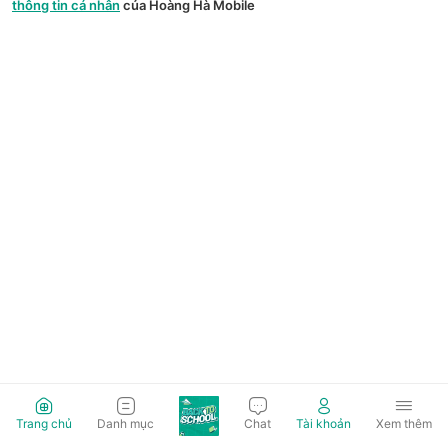
thông tin cá nhân
của Hoàng Hà Mobile
Trang chủ
Danh mục
Chat
Tài khoản
Xem thêm