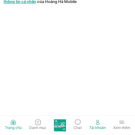
thông tin cá nhân
của Hoàng Hà Mobile
Trang chủ
Danh mục
Chat
Tài khoản
Xem thêm