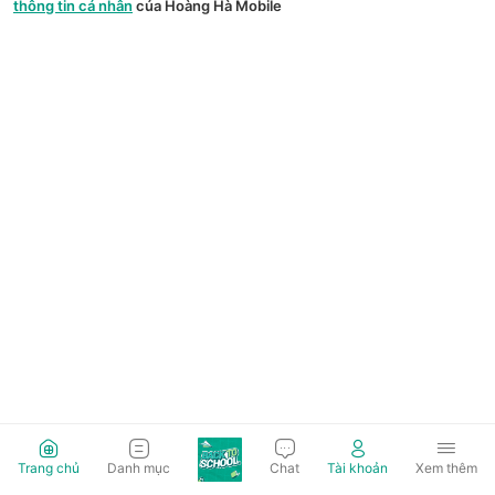
thông tin cá nhân
của Hoàng Hà Mobile
Trang chủ
Danh mục
Chat
Tài khoản
Xem thêm