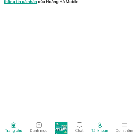
thông tin cá nhân
của Hoàng Hà Mobile
Trang chủ
Danh mục
Chat
Tài khoản
Xem thêm