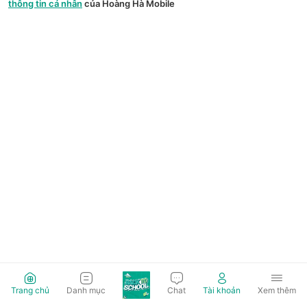
thông tin cá nhân
của Hoàng Hà Mobile
Trang chủ
Danh mục
Chat
Tài khoản
Xem thêm