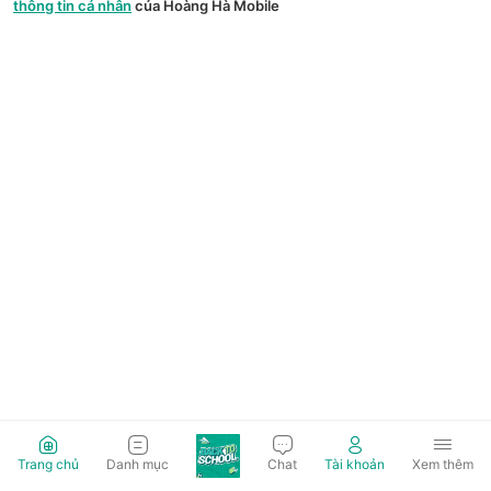
thông tin cá nhân
của Hoàng Hà Mobile
Trang chủ
Danh mục
Chat
Tài khoản
Xem thêm