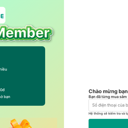
hiều
00đ
Chào mừng bạn 
Bạn đã từng mua sắm 
hờ bạn
Hệ thống sẽ kiểm tra và t