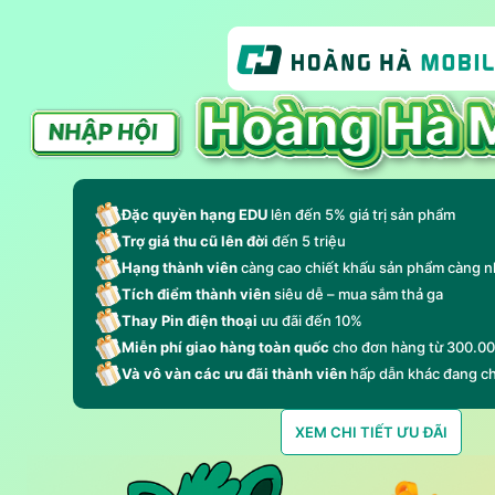
Đặc quyền hạng EDU
lên đến 5% giá trị sản phẩm
Trợ giá thu cũ lên đời
đến 5 triệu
Hạng thành viên
càng cao chiết khấu sản phẩm càng n
Tích điểm thành viên
siêu dễ – mua sắm thả ga
Thay Pin điện thoại
ưu đãi đến 10%
Miễn phí giao hàng toàn quốc
cho đơn hàng từ 300.0
Và vô vàn các ưu đãi thành viên
hấp dẫn khác đang c
XEM CHI TIẾT ƯU ĐÃI