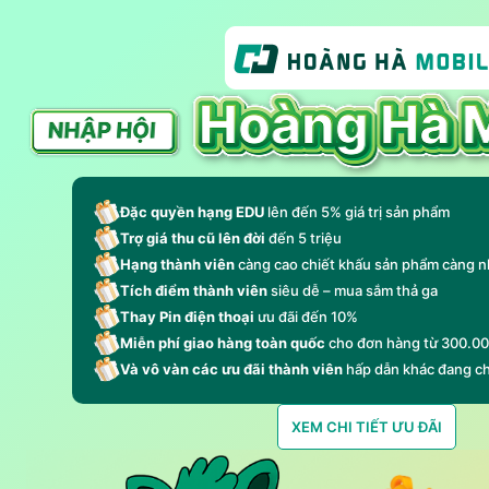
Đặc quyền hạng EDU
lên đến 5% giá trị sản phẩm
Trợ giá thu cũ lên đời
đến 5 triệu
Hạng thành viên
càng cao chiết khấu sản phẩm càng n
Tích điểm thành viên
siêu dễ – mua sắm thả ga
Thay Pin điện thoại
ưu đãi đến 10%
Miễn phí giao hàng toàn quốc
cho đơn hàng từ 300.0
Và vô vàn các ưu đãi thành viên
hấp dẫn khác đang c
XEM CHI TIẾT ƯU ĐÃI