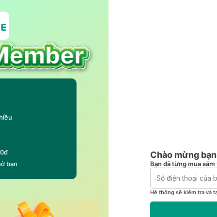
hiều
00đ
Chào mừng bạn 
Bạn đã từng mua sắm 
hờ bạn
Hệ thống sẽ kiểm tra và t