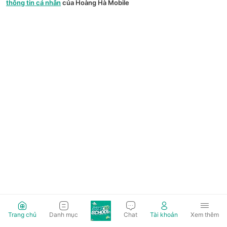
thông tin cá nhân
của Hoàng Hà Mobile
Trang chủ
Danh mục
Chat
Tài khoản
Xem thêm