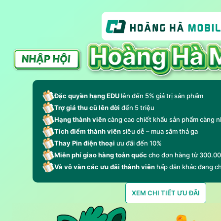
Đặc quyền hạng EDU
lên đến 5% giá trị sản phẩm
Trợ giá thu cũ lên đời
đến 5 triệu
Hạng thành viên
càng cao chiết khấu sản phẩm càng n
Tích điểm thành viên
siêu dễ – mua sắm thả ga
Thay Pin điện thoại
ưu đãi đến 10%
Miễn phí giao hàng toàn quốc
cho đơn hàng từ 300.0
Và vô vàn các ưu đãi thành viên
hấp dẫn khác đang c
XEM CHI TIẾT ƯU ĐÃI