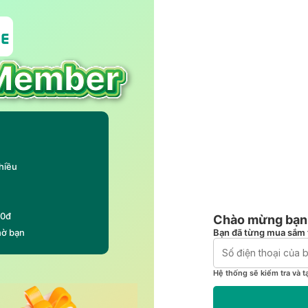
hiều
00đ
Chào mừng bạn 
Bạn đã từng mua sắm 
hờ bạn
Hệ thống sẽ kiểm tra và t